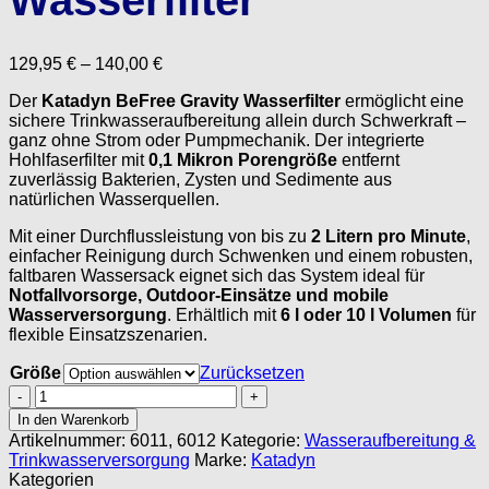
129,95
€
–
140,00
€
Der
Katadyn BeFree Gravity Wasserfilter
ermöglicht eine
sichere Trinkwasseraufbereitung allein durch Schwerkraft –
ganz ohne Strom oder Pumpmechanik. Der integrierte
Hohlfaserfilter mit
0,1 Mikron Porengröße
entfernt
zuverlässig Bakterien, Zysten und Sedimente aus
natürlichen Wasserquellen.
Mit einer Durchflussleistung von bis zu
2 Litern pro Minute
,
einfacher Reinigung durch Schwenken und einem robusten,
faltbaren Wassersack eignet sich das System ideal für
Notfallvorsorge, Outdoor-Einsätze und mobile
Wasserversorgung
. Erhältlich mit
6 l oder 10 l Volumen
für
flexible Einsatzszenarien.
Größe
Zurücksetzen
Schwerkraft
Wasserfilter
In den Warenkorb
Menge
Artikelnummer:
6011, 6012
Kategorie:
Wasseraufbereitung &
Trinkwasserversorgung
Marke:
Katadyn
Kategorien