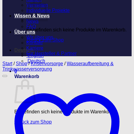
Vermieten
Individuelle Projekte
Wissen & News
News
FAQ
Es befinden sich keine Produkte im Warenkorb.
Über uns
Wir über uns
Zurück zum Shop
Kontakt
Karriere
Deutsch
Für Hersteller & Partner
English
Deutsch
Start
/
Shop
/
Krisenvorsorge
/
Wasseraufbereitung &
Trinkwasserversorgung
0
Warenkorb
Es befinden sich keine Produkte im Warenkorb.
Zurück zum Shop