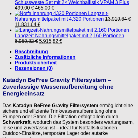
Schussweste Set mit 2× Weichballistik VPAM 3 Plus
Ursprünglicher
Aktueller
499,00
€
465,00
€
Preis
Preis
Langzeit-
war:
ist:
Nahrungsmittelpaket mit 4,320 Portionen
13.919,64
€
Ursprünglicher
499,00 €
Aktueller
465,00 €.
11.831,64
€
Preis
Preis
war:
ist:
Langzeit-Nahrungsmittelpaket mit 2,160 Portionen
13.919,64 €
Ursprünglicher
11.831,64 €.
Aktueller
6.959,82
€
5.915,82
€
Preis
Preis
Beschreibung
war:
ist:
Zusätzliche Informationen
6.959,82 €
5.915,82 €.
Produktsicherheit
Rezensionen (0)
Katadyn BeFree Gravity Filtersystem –
Zuverlässige Wasseraufbereitung ohne
Energieeinsatz
Das
Katadyn BeFree Gravity Filtersystem
ermöglicht eine
sichere und effiziente Trinkwasseraufbereitung ohne
Pumpen oder Strom. Die Filtration erfolgt allein durch
Schwerkraft
, wodurch das System besonders wartungsarm,
leise und zuverlässig ist – ideal für Notfallsituationen,
Outdoor-Einsätze, temporäre Lager oder autarke