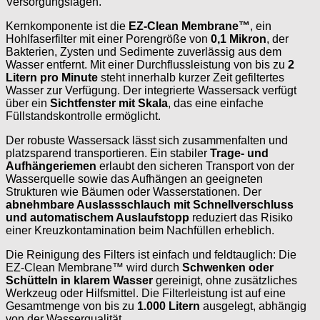
Versorgungslagen.
Kernkomponente ist die
EZ-Clean Membrane™
, ein
Hohlfaserfilter mit einer Porengröße von
0,1 Mikron
, der
Bakterien, Zysten und Sedimente zuverlässig aus dem
Wasser entfernt. Mit einer Durchflussleistung von bis zu
2
Litern pro Minute
steht innerhalb kurzer Zeit gefiltertes
Wasser zur Verfügung. Der integrierte Wassersack verfügt
über ein
Sichtfenster mit Skala
, das eine einfache
Füllstandskontrolle ermöglicht.
Der robuste Wassersack lässt sich zusammenfalten und
platzsparend transportieren. Ein stabiler
Trage- und
Aufhängeriemen
erlaubt den sicheren Transport von der
Wasserquelle sowie das Aufhängen an geeigneten
Strukturen wie Bäumen oder Wasserstationen. Der
abnehmbare Auslassschlauch mit Schnellverschluss
und automatischem Auslaufstopp
reduziert das Risiko
einer Kreuzkontamination beim Nachfüllen erheblich.
Die Reinigung des Filters ist einfach und feldtauglich: Die
EZ-Clean Membrane™ wird durch
Schwenken oder
Schütteln in klarem Wasser
gereinigt, ohne zusätzliches
Werkzeug oder Hilfsmittel. Die Filterleistung ist auf eine
Gesamtmenge von bis zu
1.000 Litern
ausgelegt, abhängig
von der Wasserqualität.