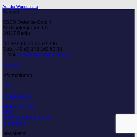
Auf die Wunschliste
Kontakt
BSSD Defence GmbH
Am Kupfergraben 6A
10117 Berlin
Tel. +49 (0) 30-20649396
Mob. +49 (0) 173 169 60 38
E-Mail.
verkauf@bunker-bssd.de
Kontakt
Informationen
FAQ
Finanzierung
Widerrufsrecht
AGB
Datenschutzerklärung
Impressum
Newsletter