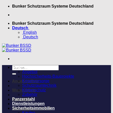
Zum
Bunker Schutzraum Systeme Deutschland
Inhalt
springen
Bunker Schutzraum Systeme Deutschland
Deutsch
English
Deutsch
Suchen
Shop
nach:
Angebot
Hochsicherheits-Bauprojekte
Krisenvorsorge
Angebotsliste
Schutzraumtechnik
Körperschutz
Wunschliste
Zubehör
Panzerstahl
Anmelden
Dienstleistungen
Sicherheitsimmobilien
Warenkorb /
0,00
€
0
Kaufen