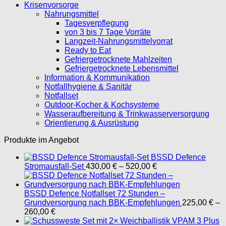
Krisenvorsorge
Nahrungsmittel
Tagesverpflegung
von 3 bis 7 Tage Vorräte
Langzeit-Nahrungsmittelvorrat
Ready to Eat
Gefriergetrocknete Mahlzeiten
Gefriergetrocknete Lebensmittel
Information & Kommunikation
Notfallhygiene & Sanitär
Notfallset
Outdoor-Kocher & Kochsysteme
Wasseraufbereitung & Trinkwasserversorgung
Orientierung & Ausrüstung
Produkte im Angebot
BSSD Defence
Stromausfall-Set
430,00
€
–
520,00
€
BSSD Defence Notfallset 72 Stunden –
Grundversorgung nach BBK-Empfehlungen
225,00
€
–
260,00
€